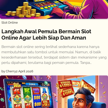
Slot Online
Langkah Awal Pemula Bermain Slot
Online Agar Lebih Siap Dan Aman
Bermain slot online sering terlihat sederhana karena hanya
membutuhkan satu tombol untuk memulai. Namun, di balik
kesederhanaan tersebut, terdapat sistem dan mekanisme yang
perlu dipahami, terutama bagi pemain pemula. Tanpa…
by Cherry
2 April 2026