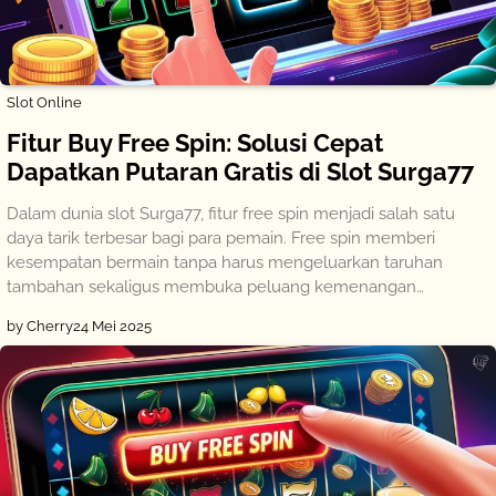
Slot Online
Fitur Buy Free Spin: Solusi Cepat
Dapatkan Putaran Gratis di Slot Surga77
Dalam dunia slot Surga77, fitur free spin menjadi salah satu
daya tarik terbesar bagi para pemain. Free spin memberi
kesempatan bermain tanpa harus mengeluarkan taruhan
tambahan sekaligus membuka peluang kemenangan…
by Cherry
24 Mei 2025