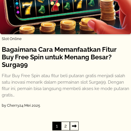
Slot Online
Bagaimana Cara Memanfaatkan Fitur
Buy Free Spin untuk Menang Besar?
Surga99
Fitur Buy Free Spin atau fitur beli putaran gratis menjadi salah
satu inovasi menarik dalam permainan slot Surga99. Dengan
fitur ini, pemain bisa langsung membeli akses ke mode putaran
gratis…
by Cherry
24 Mei 2025
Paginasi
1
2